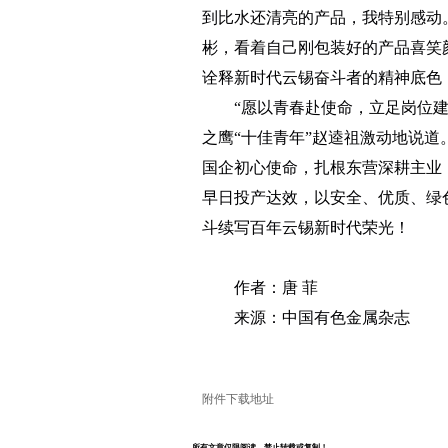
到比水还清亮的产品，我特别感动
彬，看着自己刚包装好的产品喜笑
诠释新时代云锡奋斗者的精神底色
“愿以青春赴使命，立足岗位
之鹰“十佳青年”赵逵祖激动地说
国企初心使命，扎根东营深耕主业
早日投产达效，以安全、优质、绿
斗续写百年云锡新时代荣光！
作者：唐 菲
来源：
中国有色金属杂志
附件下载地址
所有文章仅限阅读，禁止转载或复制！