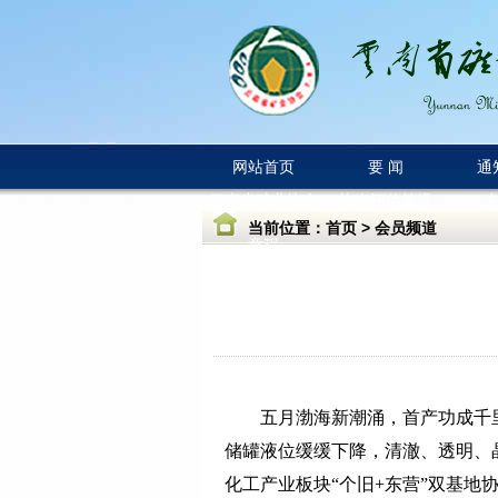
网站首页
要 闻
通
云南省矿业协会
协会评估等级
当前位置：
首页
>
会员频道
章程
五月渤海新潮涌，首产功成千
储罐液位缓缓下降，清澈、透明、
化工产业板块“个旧+东营”双基