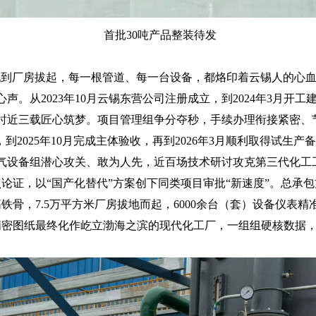
首批30吨产品整装待发
地到厂房拔起，每一根管道、每一台设备，都烙印着云锡人的心血
。从2023年10月云锡东营公司注册成立，到2024年3月开工建
近三载匠心筑梦。项目管理组争分夺秒，手续办理衔接紧密、节点
到2025年10月完成主体验收，再到2026年3月顺利取得试生
设备组潜心攻关、敢为人先，近百场技术研讨攻克第三代化工工艺
制点论证，以“国产化替代”方案创下同类项目审批“新速度”。总
铁骨，7.5万平方米厂房拔地而起，6000余台（套）设备仪表精
张精密图纸最终化作屹立渤海之滨的现代化工厂，一组组硬核数据