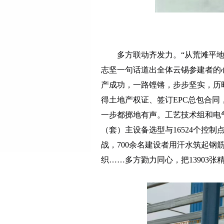
多方联动齐发力。“从荒滩平
志坚一句话道出全体云锡参建者的心声
产成功，一路铿锵，步步坚实，历时
得土地产权证、签订EPC总包合同，
一步都掷地有声。工艺技术组和电气
（套）主设备选型与16524个控
战，700余名建设者用汗水筑起钢筋
织……多方勠力同心，把13903