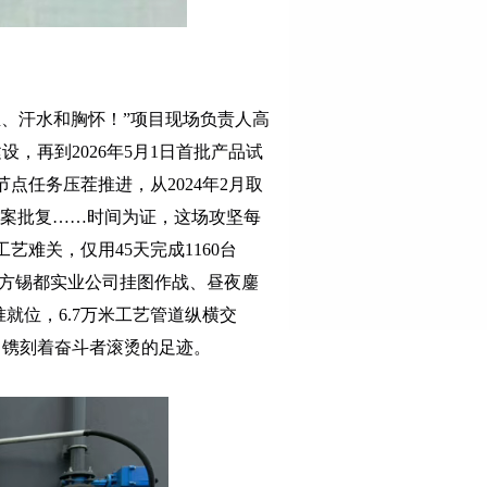
、汗水和胸怀！”项目现场负责人高
设，再到2026年5月1日首批产品试
任务压茬推进，从2024年2月取
产备案批复……时间为证，这场攻坚每
难关，仅用45天完成1160台
承包方锡都实业公司挂图作战、昼夜鏖
准就位，6.7万米工艺管道纵横交
，镌刻着奋斗者滚烫的足迹。