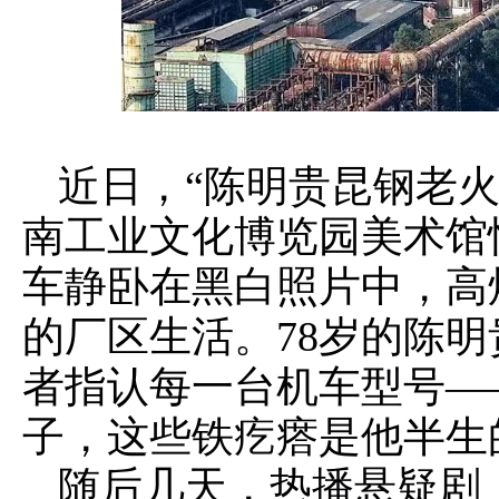
近日，“陈明贵昆钢老火
南工业文化博览园美术馆
车静卧在黑白照片中，高炉
的厂区生活。78岁的陈
者指认每一台机车型号—
子，这些铁疙瘩是他半生
随后几天，热播悬疑剧