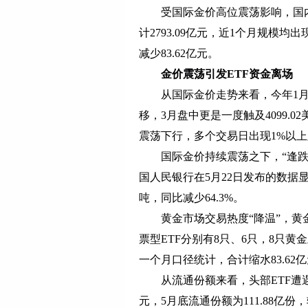
受国际金价高位震荡影响，国内黄金
计2793.09亿元，近1个月规模
减少83.62亿元。
金价震荡引发
ETF资金离场
从国际金价走势来看，今年1月，国
移，3月盘中更是一度触及4099.0
震荡下行，多个交易日出现1%以
国际金价持续震荡之下，“逢跌买
国人民银行在5月22日发布的数据显
吨，同比减少64.3%。
黄金市场交易热度“降温”，黄金主题
票型ETF分别有8只、6只，8只黄
一个月口径统计，合计缩水83.62
从流通份额来看，头部ETF遭遇
元，5月底流通份额为111.88亿