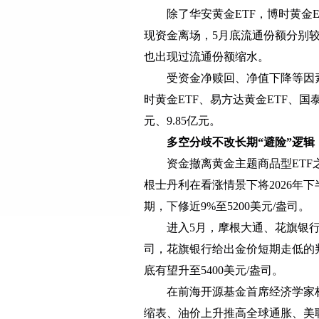
除了华安黄金ETF，博时黄金ET
现资金离场，5月底流通份额分别较4月
也出现过流通份额缩水。
受资金净赎回、净值下降等因素的
时黄金ETF、易方达黄金ETF、国泰黄
元、9.85亿元。
多空分歧不改长期
“避险”逻辑
资金撤离黄金主题商品型ETF之
根士丹利在看涨情景下将2026年
期，下修近9%至5200美元/盎司。
进入5月，摩根大通、花旗银行也下
司，花旗银行给出金价短期走低的判
底有望升至5400美元/盎司。
在前海开源基金首席经济学家杨
缩表、油价上升推高全球通胀、美