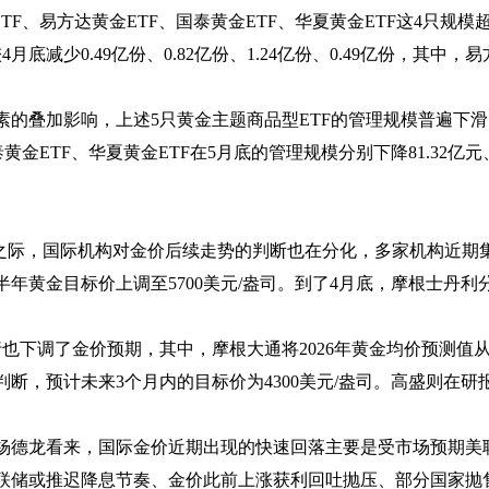
F、易方达黄金ETF、国泰黄金ETF、华夏黄金ETF这4只规模
底减少0.49亿份、0.82亿份、1.24亿份、0.49亿份，其中，
叠加影响，上述5只黄金主题商品型ETF的管理规模普遍下滑。
金ETF、华夏黄金ETF在5月底的管理规模分别下降81.32亿元、18.
际，国际机构对金价后续走势的判断也在分化，多家机构近期集
下半年黄金目标价上调至5700美元/盎司。到了4月底，摩根士丹
调了金价预期，其中，摩根大通将2026年黄金均价预测值从570
断，预计未来3个月内的目标价为4300美元/盎司。高盛则在
德龙看来，国际金价近期出现的快速回落主要是受市场预期美
联储或推迟降息节奏、金价此前上涨获利回吐抛压、部分国家抛